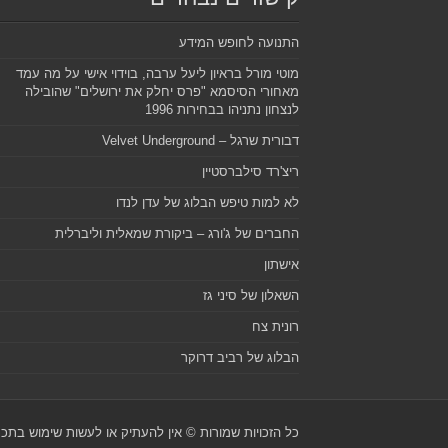
התנועה לחופש המידע
מוטי מורל בראיון ליעל ערבה, בוידוי אישי על מה עמד
מאחורי הסיסמא "פרס יחלק את ירושלים" שהובילה
לנצחון נתניהו בבחירות 1996
דבורית שרגל – Velvet Underground
ריצ'רד סילברסטיין
לא למות טיפש הבלוג של עדן לנדו
החברים של ג'ורג – ביקורת שמאלית וליברלית
אישתון
השאלון של סיני גז
רונית צח
הבלוג של רביב דרוקר
כל הזכויות שמורות © אין להעתיק או לעשות שימוש בת