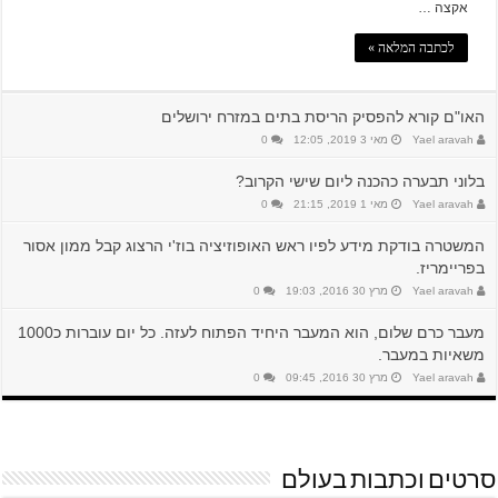
אקצה …
לכתבה המלאה »
האו"ם קורא להפסיק הריסת בתים במזרח ירושלים
Yael aravah
מאי 3 2019, 12:05
0
בלוני תבערה כהכנה ליום שישי הקרוב?
Yael aravah
מאי 1 2019, 21:15
0
המשטרה בודקת מידע לפיו ראש האופוזיציה בוז'י הרצוג קבל ממון אסור
בפריימריז.
Yael aravah
מרץ 30 2016, 19:03
0
מעבר כרם שלום, הוא המעבר היחיד הפתוח לעזה. כל יום עוברות כ1000
משאיות במעבר.
Yael aravah
מרץ 30 2016, 09:45
0
סרטים וכתבות בעולם