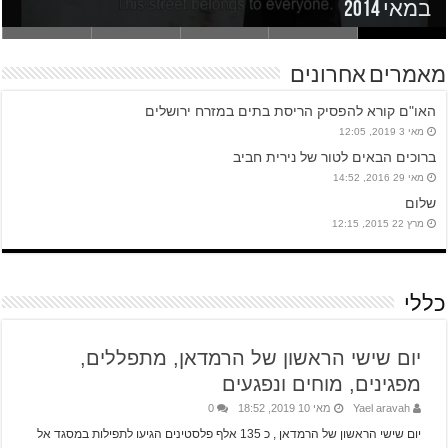
יומן הערוץ הראשון – 31/1 – תחת שלטון זר – איתי
ביקורת תל אביב- קולנוע -זיו רביב -ידיעות
ורד בוחן את יחסם של המתיישבים ביהודה
הכל דיבורים יוסי הדר ויעל ערבה על הסרט
הקרנות של הסרט 'מראות' סינמטק תל אביב,
במאי 2014
מראות
אחרונות
ושומרון להצעות קרי
ראיון אצל גיא זהר – מראות
מאמרים אחרונים
האו"ם קורא להפסיק הריסת בתים במזרח ירושלים
מאי 3 2019, 12:05
ברוכים הבאים לטור של נירית חביב
מאי 29 2016, 14:52
שלום
מרץ 22 2015, 12:15
כללי
יום שישי הראשון של הרמדאן, מתפללים,
מפגינים, מוחים ונפגעים
Yael aravah
מאי 10 2019, 18:52
0
יום שישי הראשון של הרמדאן , כ 135 אלף פלסטינים הגיעו לתפילות במסגד אל