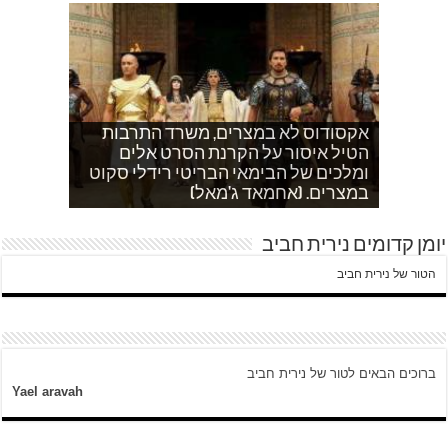
אקסודוס לא במצרים, משרד התרבות
הטיל איסור על הקרנת הסרט אלים
אחהצ שקט באום לייסון, בשעות בין
לאדם אני משתדלת לא לספר כלום
ערביים צור באהר נשקפת פסטורלית
איך הפכתי לטרוריסט. עדות שסיפר לי
ומלכים של הבימאי הבריטי רידלי סקוט
אחמד כותב על השאלה שעולה במצרים
עוד בוקר בדרך לגן…סובחייה כותבת ד"ש
וכשיש ירי
ח'אדר בבית לחם.
לגבי הסכמי קמפ דויד
היום לא היו כאן עימותים.
במצרים. (אחמאד ג'מאל)
מהחיים בין המחסומים במזרח ירושלים
יומן קדומים נירית חביב
הטור של נירית חביב
ברוכים הבאים לטור של נירית חביב
Yael aravah