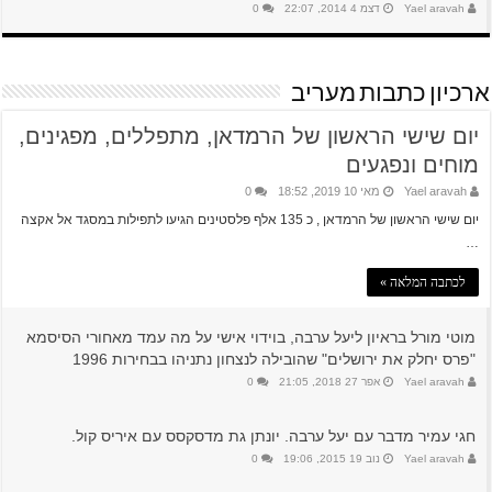
Yael aravah
דצמ 4 2014, 22:07
0
ארכיון כתבות מעריב
יום שישי הראשון של הרמדאן, מתפללים, מפגינים,
מוחים ונפגעים
Yael aravah
מאי 10 2019, 18:52
0
יום שישי הראשון של הרמדאן , כ 135 אלף פלסטינים הגיעו לתפילות במסגד אל אקצה
…
לכתבה המלאה »
מוטי מורל בראיון ליעל ערבה, בוידוי אישי על מה עמד מאחורי הסיסמא
"פרס יחלק את ירושלים" שהובילה לנצחון נתניהו בבחירות 1996
Yael aravah
אפר 27 2018, 21:05
0
חגי עמיר מדבר עם יעל ערבה. יונתן גת מדסקסס עם איריס קול.
Yael aravah
נוב 19 2015, 19:06
0