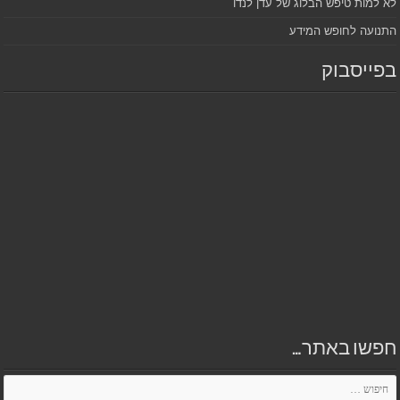
לא למות טיפש הבלוג של עדן לנדו
התנועה לחופש המידע
בפייסבוק
חפשו באתר…