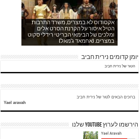
אקסודוס לא במצרים, משרד התרבות
הטיל איסור על הקרנת הסרט אלים
אחהצ שקט באום לייסון, בשעות בין
לאדם אני משתדלת לא לספר כלום
ערביים צור באהר נשקפת פסטורלית
איך הפכתי לטרוריסט. עדות שסיפר לי
ומלכים של הבימאי הבריטי רידלי סקוט
אחמד כותב על השאלה שעולה במצרים
עוד בוקר בדרך לגן…סובחייה כותבת ד"ש
וכשיש ירי
ח'אדר בבית לחם.
לגבי הסכמי קמפ דויד
היום לא היו כאן עימותים.
במצרים. (אחמאד ג'מאל)
מהחיים בין המחסומים במזרח ירושלים
יומן קדומים נירית חביב
הטור של נירית חביב
ברוכים הבאים לטור של נירית חביב
Yael aravah
הירשמו לערוץ YOUTUBE שלנו