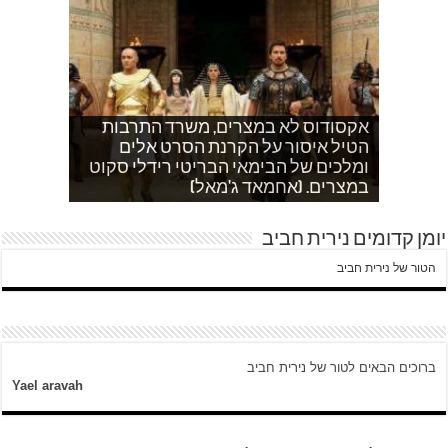
אקסודוס לא במצרים, משרד התרבות
הטיל איסור על הקרנת הסרט אלים
אחהצ שקט באום לייסון, בשעות בין
לאדם אני משתדלת לא לספר כלום
ערביים צור באהר נשקפת פסטורלית
איך הפכתי לטרוריסט. עדות שסיפר לי
ומלכים של הבימאי הבריטי רידלי סקוט
אחמד כותב על השאלה שעולה במצרים
עוד בוקר בדרך לגן…סובחייה כותבת ד"ש
וכשיש ירי
ח'אדר בבית לחם.
לגבי הסכמי קמפ דויד
היום לא היו כאן עימותים.
במצרים. (אחמאד ג'מאל)
מהחיים בין המחסומים במזרח ירושלים
יומן קדומים נירית חביב
הטור של נירית חביב
ברוכים הבאים לטור של נירית חביב
Yael aravah