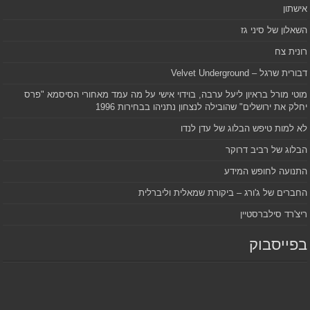
אישתון
השאלון של סיני גז
רונית צח
דבורית שרגל – Velvet Underground
מוטי מורל בראיון ליעל ערבה, בוידוי אישי על מה עמד מאחורי הסיסמא "פרס
יחלק את ירושלים" שהובילה לנצחון נתניהו בבחירות 1996
לא למות טיפש הבלוג של עדן לנדו
הבלוג של רביב דרוקר
התנועה לחופש המידע
החברים של ג'ורג – ביקורת שמאלית וליברלית
ריצ'רד סילברסטיין
בפייסבוק