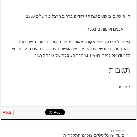
דיווח על בן מיעוטים שתוקף יהודים ברחוב הרצל בירושלים 1350
יידוי אבנים ועימותים בכפר
קצת על אבו עין: הוא מקורב מאוד למרואן ברגותי, ברגותי נעצר בעת
שהססתר בביתו של עבו עין.אבו עין הואשם בעבר שרצח את הנערים בועז
להב ודניאל לנקרי ב1979 ושוחרר בעיסקת של ג'יבריל רג'וב
תגובות
תגובות
Previous
בעוד שאנליטסים צופים התלקחות