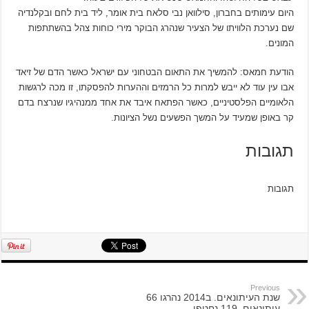
היום עימותים בחברון, סילוואן נבי סלאח בית אומר, ליד בית לחם ובקלנדיה
שם נערכת הלוויתו של הצעיר שנהרג הבוקר מירי כוחות צהל בהשתתפות
המונים.
הודעת חמאס: להמשיך את התאום הבטחוני עם ישראל כאשר הדם של זיאד
אבו עין עוד לא ייבש למרות כל הרמזים וההערות להפסקתו, זו מכה לרגשות
הלאומיים הפלסטיניים, כאשר הפתאח איבד את אחד ממנהיגיו שנרצח בדם
קר באופן שמעיד על המשך הפשעים נשל הציונות.
תגובות
תגובות
Previous
שנת העיתונאים. ב2014 נהרגו 66
עיתונאים. 119 נחטפו .