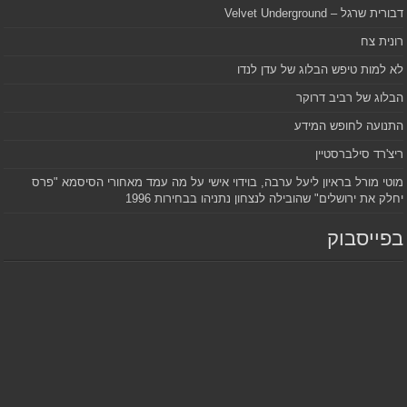
דבורית שרגל – Velvet Underground
רונית צח
לא למות טיפש הבלוג של עדן לנדו
הבלוג של רביב דרוקר
התנועה לחופש המידע
ריצ'רד סילברסטיין
מוטי מורל בראיון ליעל ערבה, בוידוי אישי על מה עמד מאחורי הסיסמא "פרס
יחלק את ירושלים" שהובילה לנצחון נתניהו בבחירות 1996
בפייסבוק