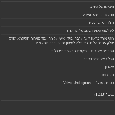
השאלון של סיני גז
התנועה לחופש המידע
ריצ'רד סילברסטיין
לא למות טיפש הבלוג של עדן לנדו
מוטי מורל בראיון ליעל ערבה, בוידוי אישי על מה עמד מאחורי הסיסמא "פרס
יחלק את ירושלים" שהובילה לנצחון נתניהו בבחירות 1996
החברים של ג'ורג – ביקורת שמאלית וליברלית
הבלוג של רביב דרוקר
אישתון
רונית צח
דבורית שרגל – Velvet Underground
בפייסבוק