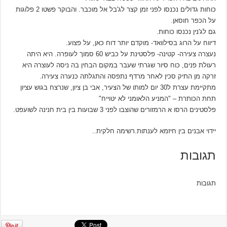
כוחות גדולים נכנסו לפני זמן קצר לג'בל אל מוכבר. והבוקר פשטו 2 פלוגות
על הכפר חוסאן.
גם לג'נין נכנסו כוחות.
דיווח על הרוג בסילוואד- מוקדם יותר דוח כאן, על פצוע.
נעצרה צעירה- קטינה- פלסטינת על כביש 60 סמוך לעופרה. היא היתה
רעולת פנים, כוח סיור שגרתי שעבר במקום הבחין בה ניסה לעוצרה היא
זרקה מן התיק סכין לאחר מרדף נתפסה והתגלתה כנערה צעירה.
מתקיימת עצרת ל30 יום למותו של הצעיר, אבי בן ציון, שנרצח בגוש עציון
תחת הכותרת – "המניע הלאומני לא יטוייח"
פלסטינים הרסו א הרמזורים שהוצבו לפני 3 שבועות בין בית חנינה לשועפט.
יידוי אבנים בין חיזמא לענתות.רשימה חלקית..
תגובות
תגובות