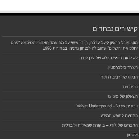
קישורים נבחרים
מוטי מורל בראיון ליעל ערבה, בוידוי אישי על מה עמד מאחורי הסיסמא "פרס
יחלק את ירושלים" שהובילה לנצחון נתניהו בבחירות 1996
לא למות טיפש הבלוג של עדן לנדו
ריצ'רד סילברסטיין
הבלוג של רביב דרוקר
רונית צח
השאלון של סיני גז
דבורית שרגל – Velvet Underground
התנועה לחופש המידע
החברים של ג'ורג – ביקורת שמאלית וליברלית
אישתון