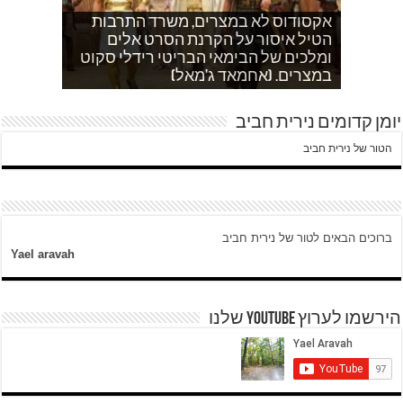
אקסודוס לא במצרים, משרד התרבות
הטיל איסור על הקרנת הסרט אלים
אחהצ שקט באום לייסון, בשעות בין
לאדם אני משתדלת לא לספר כלום
ערביים צור באהר נשקפת פסטורלית
איך הפכתי לטרוריסט. עדות שסיפר לי
ומלכים של הבימאי הבריטי רידלי סקוט
אחמד כותב על השאלה שעולה במצרים
עוד בוקר בדרך לגן…סובחייה כותבת ד"ש
וכשיש ירי
ח'אדר בבית לחם.
לגבי הסכמי קמפ דויד
היום לא היו כאן עימותים.
במצרים. (אחמאד ג'מאל)
מהחיים בין המחסומים במזרח ירושלים
יומן קדומים נירית חביב
הטור של נירית חביב
ברוכים הבאים לטור של נירית חביב
Yael aravah
הירשמו לערוץ YOUTUBE שלנו