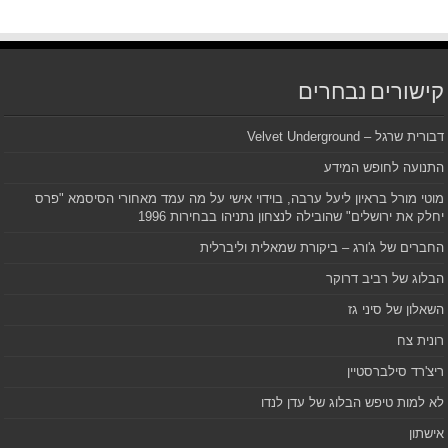
קישורים נבחרים
דבורית שרגל – Velvet Underground
התנועה לחופש המידע
מוטי מורל בראיון ליעל ערבה, בוידוי אישי על מה עמד מאחורי הסיסמא "פרס
יחלק את ירושלים" שהובילה לנצחון נתניהו בבחירות 1996
החברים של ג'ורג – ביקורת שמאלית וליברלית
הבלוג של רביב דרוקר
השאלון של סיני גז
רונית צח
ריצ'רד סילברסטיין
לא למות טיפש הבלוג של עדן לנדו
אישתון