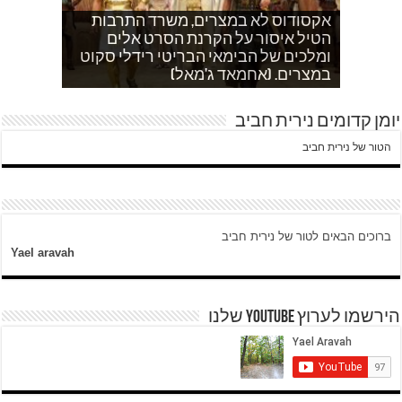
אקסודוס לא במצרים, משרד התרבות
הטיל איסור על הקרנת הסרט אלים
אחהצ שקט באום לייסון, בשעות בין
לאדם אני משתדלת לא לספר כלום
ערביים צור באהר נשקפת פסטורלית
איך הפכתי לטרוריסט. עדות שסיפר לי
ומלכים של הבימאי הבריטי רידלי סקוט
אחמד כותב על השאלה שעולה במצרים
עוד בוקר בדרך לגן…סובחייה כותבת ד"ש
וכשיש ירי
ח'אדר בבית לחם.
לגבי הסכמי קמפ דויד
היום לא היו כאן עימותים.
במצרים. (אחמאד ג'מאל)
מהחיים בין המחסומים במזרח ירושלים
יומן קדומים נירית חביב
הטור של נירית חביב
ברוכים הבאים לטור של נירית חביב
Yael aravah
הירשמו לערוץ YOUTUBE שלנו