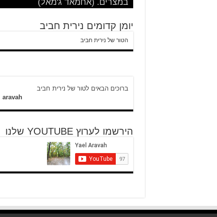
ירושלים
וכשיש ירי
ח'אדר בבית לחם.
היום לא היו כאן עימותים.
במצרים. (אחמאד ג'מאל)
במצרים לגבי הסכמי קמפ דויד
יומן קדומים נירית חביב
הטור של נירית חביב
ברוכים הבאים לטור של נירית חביב
l aravah
הירשמו לערוץ YOUTUBE שלנו