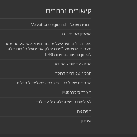
קישורים נבחרים
דבורית שרגל – Velvet Underground
השאלון של סיני גז
מוטי מורל בראיון ליעל ערבה, בוידוי אישי על מה עמד
מאחורי הסיסמא "פרס יחלק את ירושלים" שהובילה
לנצחון נתניהו בבחירות 1996
התנועה לחופש המידע
הבלוג של רביב דרוקר
החברים של ג'ורג – ביקורת שמאלית וליברלית
ריצ'רד סילברסטיין
לא למות טיפש הבלוג של עדן לנדו
רונית צח
אישתון