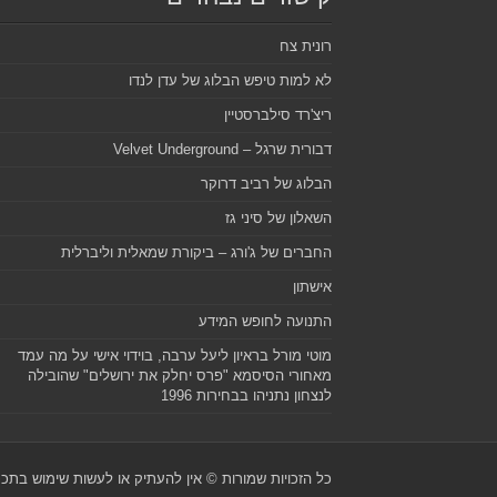
רונית צח
לא למות טיפש הבלוג של עדן לנדו
ריצ'רד סילברסטיין
דבורית שרגל – Velvet Underground
הבלוג של רביב דרוקר
השאלון של סיני גז
החברים של ג'ורג – ביקורת שמאלית וליברלית
אישתון
התנועה לחופש המידע
מוטי מורל בראיון ליעל ערבה, בוידוי אישי על מה עמד
מאחורי הסיסמא "פרס יחלק את ירושלים" שהובילה
לנצחון נתניהו בבחירות 1996
כל הזכויות שמורות © אין להעתיק או לעשות שימוש בת