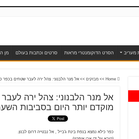
ת מעריב
הסרט הדוקומנטרי מראות
סרטים וכתבות בעולם
מן הע
Home
>>
מבזקים
>>
אל מנר הלבנוני: צהל ירה לעבר שטחים בכפר כילא
אל מנר הלבנוני: צהל ירה לעבר
מוקדם יותר היום בסביבות השעה :30
כפר כילא נמצא בנפת בינת ג'בייל , אל נבטייה דרום לבנון.
(הובא על ידי אבי איפרגן)