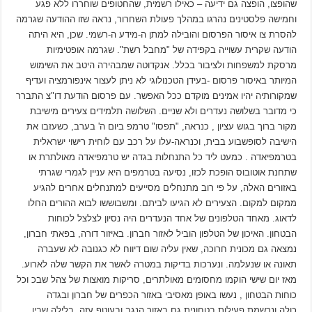
שהופצו, הופצה גם ידיעה – כאילו רשמית, שהחטופים שוחררו ללא פגע
וחמישה פלסטינים נהרגו במהלך פעולת השחרור, נראה שזו ההודעה שגרמה
להסרת צו איסור הפרסום והובילה למתן ה-מידע ה-רשמי. שכן, היא היתה
הודעה שקרית עשוייה בקפידה של "מחבל רשת". שגרמה אופטימיות
מרסקת למשפחות ולציבור בכלל. אנקדוטה שמבהירה היטב את השימוש
המיותר באיסור פרסום -בעידן הטכנולוגי לא ניתן לעצור אינפורמציה ועדיף
שמקורותיה יהיו אמינים מוקדם ככל האפשר. עם פרסום הודעת דו"צ התברר
כי מדובר בשלושה נעדרים ולא שניים. השלושה תלמידים צעירים מישיבת
מקור ברוך בגוש עציון , כנראה, "תפסו" טרמפ ביום ה' בערב, כשעזבו את
הישיבה לסופשבוע בבית, וכנראה-עלו על רכב עם לוחית רישוי ישראלית
בטרמפיאדה . כמעט ליד כל התנחלות בגדה יש טרמפיאדה מאולתרת או
שתחנת אוטובוס הופכת לכזו, נסיעה בטרמפים היא עניין לגמרי שגרתי
באזורים האלה, על פי רוב מתנחלים מסייעים למתנחלים אחרים להגיע
ממקום למקום. הצעירים לא הגיעו לביתם. ומשבוששו לבוא ההורים החלו
לדאוג. מאחד הטלפונים של אחד הנעדרים היה נסיון לצלצל לכוחות
הבטחון. האיכון של הטלפון הוביל לאזור חברון. באיזור דורה, בפאתי חברון,
נמצאה גם מכונית חרוכה, שאין עליה שום דיווח לא כגנובה לא שעברה
תאונה או שנעלמה. ונערכות בדיקות במטרה לאשר את הקשר שלה לארוע.
מאז יום שישי הוקמו מחסומים מאולתרים, סריקות מואצות של צהל שבכ וכל
כוחות הבטחון , נעשו באופן מאסיבי באזור הכפרים של חברון ובגדה
כולה.ונרשמת פעילות בטחונית גם באזור הנגב ובעוטף עזה. בלילה שבין