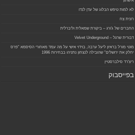
אישתון
לא למות טיפש הבלוג של עדן לנדו
רונית צח
החברים של ג'ורג – ביקורת שמאלית וליברלית
דבורית שרגל – Velvet Underground
מוטי מורל בראיון ליעל ערבה, בוידוי אישי על מה עמד מאחורי הסיסמא "פרס
יחלק את ירושלים" שהובילה לנצחון נתניהו בבחירות 1996
ריצ'רד סילברסטיין
בפייסבוק