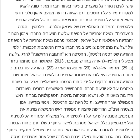
שישי לשבת נערך גל מעצרים בעיקר באיזור חברון מתוך כוונה להגיע
למקורות מידע על החוטפים. וגם הגיעה הודעה מטעם ארגון סלפי חדש
שהוא אחראי על חטיפת הנערים, ודורש את שחוררם של שלושה אסירים
פלסטינים- "המדינה האסלאמית של עיראק והלבנט – פלסטין – הגדה
המערבית": נטילת אחריות על חטיפת שלושת הצעירים בחברון ארגון הטרור
"המדינה האסלאמית של עיראק והלבנט" פרסם נטילת אחריות על חטיפתם
של "שלושה מתנחלים ציוניים בעיר חברון בגדה המערבית הכבושה." לפי
ההודעה שפורסמה (למטה), החטיפה היא "התגובה הראשונה" להרג שלושה
מפעילי הסלפיה-ג'האדיה בחודש נובמבר, 2013. השלושה הם מוחמד נירוח'
(בן 29), מחמוד אל-נג'אר (23) ומוסא מח'אמרה (22). בהודעה עוד נכתב כי
מטרת החטיפה היא לזרז את שחרור אסירים הכלואים בישראל. אותנטיות
ההודעה והכרוז נבדקים על ידי כוחות הבטחון הישראליים. אבל, גם בשבת
בצהרים עוד לא יודעים הרבה, התרחישים האפשריים ברורים. העובדות
הידועות מועטות, לא נרשמו הצלחות גדולות, הספקולציות גוברות. ראש
הממשלה עורך התייעצויות כל העת עם הרמטכל , אנשי מודיעין, אמן
משטרה ושב"כ. ההודעות שיוצאות ממשרד ראש הממשלה מזינות את
הנראטיב המנסה לערער על הלגיטימיות של ממשלת האחדות הפלסטינית
ושל אבו-מאזן בכלל. ישראל מסרבת לאשר שיתוף פעולה עם כוחות הבטחון
הפלסטינים למרות ההודעות שיוצאות מארצות הברית שכאילו מתקיים שיתוף
פעולה כזה. גם בהודעות כאלה ניכרת האג'נדה שכל אחד מהצדדים מנסה