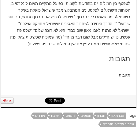
לטפטף בין המילים גם בהודעות לקוניות. בפועל מתקיים תאום קונקרטי בין
הכוחות הישראלים לפלסטינים המתבקש מכך שישראל פועלת בעיקר
בשטחי A. מה שאמרו לי בחברון: " שיבואו לכבוש את חברון מחדש, הכי טוב
שיבואו" "זו הדרך היחידה לשחרור האסירים שישראל מחזיקה אצלכם"
"ישראל לא נותנת לאבו מאזן שום כבוד, היא לא רוצה שלום" "שקט פה
עכשיו, כן יש חיילים אבל שום דבר מיוחד" (מה שמוכיח שפשיטות צהל עניין
שגרתי שלא עושים ממנו עניין אם אין התקלות שבסופה פצועים)
תגובות
תגובות
Tags
אבו מאזן
חברון
חטופים
חמאס
ישיבה
נעדרים
שחרור עצירים מנהלים