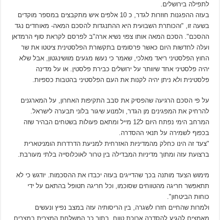
לתפילה בירושלים.
בעזה ההפגנות חוזרות לגדר, כ 10 אלפים איש מתקבצים במספר מוקדים
בשעה זו, "והכותרת השבועית היא ההתנגדות להסכם המאה- מאוחדים נגד
ההסכם". הסכם המאה אותו צפוי נשיא ארה"ב לפרסם לקראת סוף הרמדאן
ועלה לחדשות היום כאשר פרסומים בתקשורת הפלסטינית ציטטו את שר
החוץ הפלסטיני ריאד מאלכי, שאמר כי נעשו מגעים מוושינגטון, אבל שלא
יהיה פלסטיני אחד שיוותר על ירושלים כבירת פלסטין. או על מדינה
פלסטינית ולא ניתן יהיה לקנות את העם הפלסטיני בהטבות כספיות.
על פי הסכם הרגיעה שהפסיק את סבב התקיפות האחרון, על המארגנים
להרחיק את המפגינים מן הגדר, ולמנוע שיגור בלוני תבערה לישראל.
המרחב הימי נפתח היום ל12 מייל ומתאם פעולות בשטחים הבהיר שזה
בכפוף לשמירה על תנאי ההסדרה.
"צעד זה הינו כחלק מהמדיניות האזרחית למניעת הדרדרות הומניטארית
ברצועת עזה ומתוך מדיניות המבדילה בין טרור לאוכלוסייה בלתי מעורבת.
מימוש הצעד מותנה בכך שהדייגים בעזה יכבדו את ההסכמות. יודגש כי לא
תתאפשר חריגה מהטווחים שסוכמו, וכל חריגה תטופל בהתאם על ידי
כוחות הביטחון".
ולמרות שהחיים חזרו לשגרה, בין הריסותיה עזה במצב נפיץ ונעשים
מאמצים להגיע להסדרה ארוכת טווח, בתוך כך המשלחת המצרית במצרים,