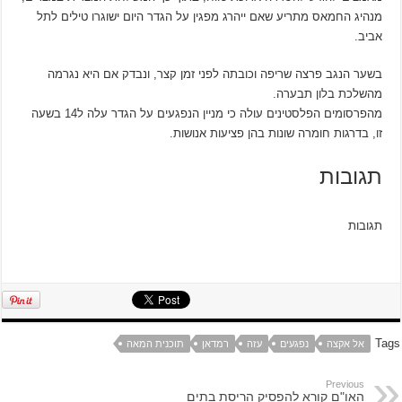
מנהיג החמאס מתריע שאם ייהרג מפגין על הגדר היום ישוגרו טילים לתל
אביב.
בשער הנגב פרצה שריפה וכובתה לפני זמן קצר, ונבדק אם היא נגרמה
מהשלכת בלון תבערה.
מהפרסומים הפלסטינים עולה כי מניין הנפגעים על הגדר עלה ל14 בשעה
זו, בדרגות חומרה שונות בהן פציעות אנושות.
תגובות
תגובות
Tags
אל אקצה
נפגעים
עזה
רמדאן
תוכנית המאה
Previous
האו"ם קורא להפסיק הריסת בתים