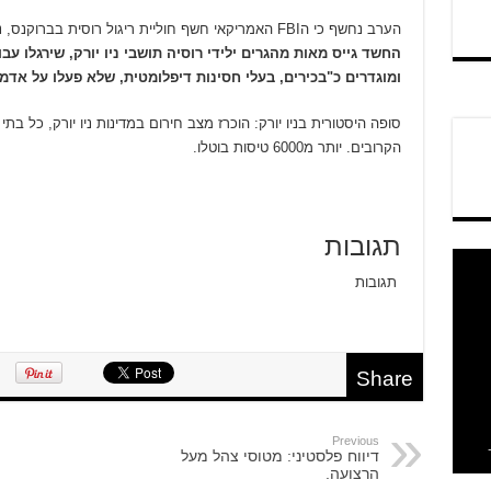
הערב נחשף כי הFBI האמריקאי חשף חוליית ריגול רוסית בברוקנס, ניו יורק. בראשה עמד
החשד גייס מאות מהגרים ילידי רוסיה תושבי ניו יורק, שירגלו עב
ומוגדרים כ"בכירים, בעלי חסינות דיפלומטית, שלא פעלו על אד
סופה היסטורית בניו יורק: הוכרז מצב חירום במדינות ניו יורק, כל ב
הקרובים. יותר מ6000 טיסות בוטלו.
תגובות
תגובות
Share
Previous
דיווח פלסטיני: מטוסי צהל מעל
הרצועה.