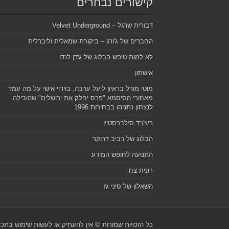
קישורים נבחרים
דבורית שרגל – Velvet Underground
החברים של ג'ורג – ביקורת שמאלית וליברלית
לא למות טיפש הבלוג של עדן לנדו
אישתון
מוטי מורל בראיון ליעל ערבה, בוידוי אישי על מה עמד
מאחורי הסיסמא "פרס יחלק את ירושלים" שהובילה
לנצחון נתניהו בבחירות 1996
ריצ'רד סילברסטיין
הבלוג של רביב דרוקר
התנועה לחופש המידע
רונית צח
השאלון של סיני גז
כל הזכויות שמורות © אין להעתיק או לעשות שימוש בת