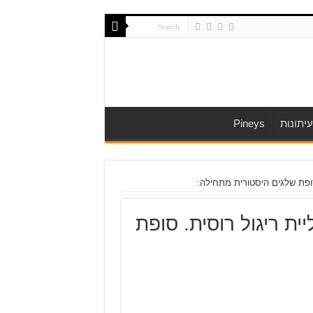
יתונות
Pineys
: הFBI חשף חוליית ריגול רוסית. סופת