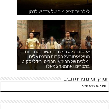
לגלריית הצילומים של אדם שולדמן
לגלריית הצילומים של אדם שולדמן
לגלריית הצילומים של אדם שולדמן
לגלריית הצילומים של אדם שולדמן
לגלריית הצילומים של אדם שולדמן
לגלריית הצילומים של אדם שולדמן
לגלריית הצילומים של אדם שולדמן
אקסודוס לא במצרים, משרד התרבות
אחהצ שקט באום לייסון, בשעות בין
הטיל איסור על הקרנת הסרט אלים
עוד בוקר בדרך לגן…סובחייה כותבת ד"ש
אחמד כותב על השאלה שעולה במצרים
ומלכים של הבימאי הבריטי רידלי סקוט
איך הפכתי לטרוריסט. עדות שסיפר לי
ערביים צור באהר נשקפת פסטורלית
לאדם אני משתדלת לא לספר כלום
מהחיים בין המחסומים במזרח ירושלים
במצרים. (אחמאד ג'מאל)
היום לא היו כאן עימותים.
לגבי הסכמי קמפ דויד
ח'אדר בבית לחם.
וכשיש ירי
יומן קדומים נירית חביב
הטור של נירית חביב