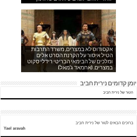
אקסודוס לא במצרים, משרד התרבות
הטיל איסור על הקרנת הסרט אלים
אחהצ שקט באום לייסון, בשעות בין
לאדם אני משתדלת לא לספר כלום
ערביים צור באהר נשקפת פסטורלית
איך הפכתי לטרוריסט. עדות שסיפר לי
ומלכים של הבימאי הבריטי רידלי סקוט
אחמד כותב על השאלה שעולה במצרים
עוד בוקר בדרך לגן…סובחייה כותבת ד"ש
וכשיש ירי
ח'אדר בבית לחם.
לגבי הסכמי קמפ דויד
היום לא היו כאן עימותים.
במצרים. (אחמאד ג'מאל)
מהחיים בין המחסומים במזרח ירושלים
יומן קדומים נירית חביב
הטור של נירית חביב
ברוכים הבאים לטור של נירית חביב
Yael aravah