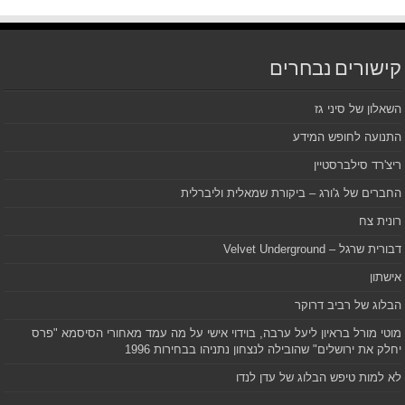
קישורים נבחרים
השאלון של סיני גז
התנועה לחופש המידע
ריצ'רד סילברסטיין
החברים של ג'ורג – ביקורת שמאלית וליברלית
רונית צח
דבורית שרגל – Velvet Underground
אישתון
הבלוג של רביב דרוקר
מוטי מורל בראיון ליעל ערבה, בוידוי אישי על מה עמד מאחורי הסיסמא "פרס
יחלק את ירושלים" שהובילה לנצחון נתניהו בבחירות 1996
לא למות טיפש הבלוג של עדן לנדו