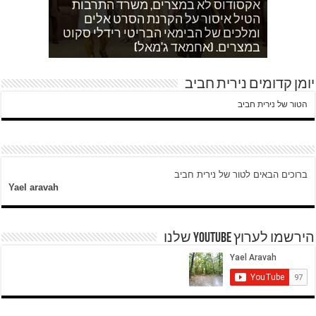
אקסודוס לא במצרים, משרד התרבות
הטיל איסור על הקרנת הסרט אלים
אחהצ שקט באום לייסון, בשעות בין
לאדם אני משתדלת לא לספר כלום
ערביים צור באהר נשקפת פסטורלית
איך הפכתי לטרוריסט. עדות שסיפר לי
ומלכים של הבימאי הבריטי רידלי סקוט
אחמד כותב על השאלה שעולה במצרים
עוד בוקר בדרך לגן…סובחייה כותבת ד"ש
וכשיש ירי
ח'אדר בבית לחם.
לגבי הסכמי קמפ דויד
היום לא היו כאן עימותים.
במצרים. (אחמאד ג'מאל)
מהחיים בין המחסומים במזרח ירושלים
יומן קדומים נירית חביב
הטור של נירית חביב
ברוכים הבאים לטור של נירית חביב
Yael aravah
הירשמו לערוץ YOUTUBE שלנו