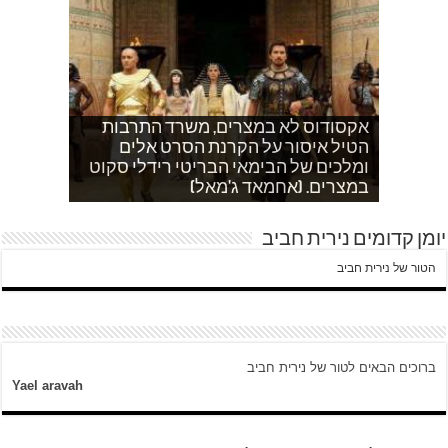
אקסודוס לא במצרים, משרד התרבות
הטיל איסור על הקרנת הסרט אלים
אחהצ שקט באום לייסון, בשעות בין
לאדם אני משתדלת לא לספר כלום
ערביים צור באהר נשקפת פסטורלית
איך הפכתי לטרוריסט. עדות שסיפר לי
ומלכים של הבימאי הבריטי רידלי סקוט
אחמד כותב על השאלה שעולה במצרים
עוד בוקר בדרך לגן…סובחייה כותבת ד"ש
וכשיש ירי
ח'אדר בבית לחם.
לגבי הסכמי קמפ דויד
היום לא היו כאן עימותים.
במצרים. (אחמאד ג'מאל)
מהחיים בין המחסומים במזרח ירושלים
יומן קדומים נירית חביב
הטור של נירית חביב
ברוכים הבאים לטור של נירית חביב
Yael aravah