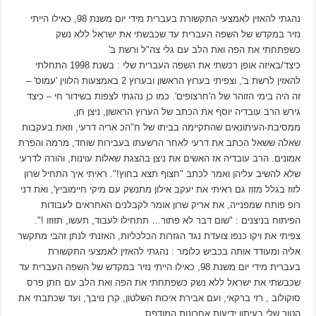
נהגתי להאזין לאמצעי התקשורת בעברית מידי יום משנת 98, כאילו הייתי
נזיר במקדש של השפה העברית עד שכבשתי את ישראל ללא נשק
כשפתחתי את הפה ואת הלב עם גלי צה"ל ורשת ב'
כיצד/באיזה אופן רכשתי את השפה העברית שלי : בשנת 1998 התחלתי
להאזין לרשת ב', וצפיתי בערוץ הראשון ובערוץ 2 באמצעות הלווין 'עמוס' –
זה היה בימי הזוהר של ה'חרצופים'. כמו כן נהגתי לצפות בשידור חי – כיצד
גירש הרב עובדיה יוסף את הכתב של הערוץ הראשון, ניצן חן,
ממסיבת-העיתונאים שהתקיימה בביתו של ח"הכ אריה דרעי, וזאת בעקבות
שאלה ששאל הכתב את דרעי לאחר הרשעתו בעבירות שוחד, מרמה והפרת
אמונים. הרב עובדיה אז האשים את ניצן בהצגת שאלות עוינות, והורה לדרעי
שלא להשיב עליהן ואמר לכתב "חצוף תצא בחוץ!". ראיתי איך התחיל שרון
לזוז בגלל מזוז גם ראיתי את יעקב אילון מתנשק עם מיקי חיימוביץ', ואת דני
רופ פותח שמפנייה, את אריק שרון אומר לקבלנים האחראים לעבודות
הפיתוח בניצנים : "שום דבר לא פתור… תתחילו לעבוד, תעשו, תזוזו !".
צפיתי את ויקו כנפו צועדת נגד הגזרות הכלכליות, האזנתי לנתן זהבי מתקשר
אליה ומעודד אותה בכביש כלומר : נהגתי להאזין לאמצעי התקשורת
בעברית מידי יום משנת 98, כאילו הייתי נזיר במקדש של השפה העברית עד
שכבשתי את ישראל ללא נשק כשפתחתי את הפה ואת הלב עם חתן פרס
סוקולוב , רזי ברקאי, ועם אבירת איכות השלטון, קרן נויבך, ועד שכתבתי את
הטור שלי בעיתון ידיעות אחרונות המודפס