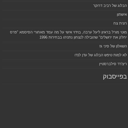
הבלוג של רביב דרוקר
אישתון
רונית צח
מוטי מורל בראיון ליעל ערבה, בוידוי אישי על מה עמד מאחורי הסיסמא "פרס
יחלק את ירושלים" שהובילה לנצחון נתניהו בבחירות 1996
השאלון של סיני גז
לא למות טיפש הבלוג של עדן לנדו
ריצ'רד סילברסטיין
בפייסבוק