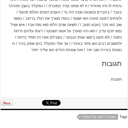
נראית לו זרה ואחרת / זו לא אותה קהיר המוכרת / / המקליד בעצב מהרהר
בעבר / בחברים ובשכונה שבה היה גר / העצים הנאים נעלמו מהנוף /
ולעיתים דמעה מעיניו הוא ישטוף / בעודו משרך את רגליו ברחוב / כאשר
שוב הוא נזכר באבא הטוב / / תשעה שנים חלפו מאז מות אביו / איש אציל
נפש חכם ונדיב / הוא היה מוערך על אנשי השכונה / דעתו עליהם הייתה
נתונה / ולא פעם ביקשו עצתו הנבונה / בשבילם אזניו היו תמיד כרויות /
ולתושבים רבים הוא פתר בעיות / / אך אולי המקליד ביום אופק בהיר / זיו
נגוהות בעיירה שוב יאיר / ואת שמחת החיים הוא אלייך יחזיר
תגובות
תגובות
Tags
השכונה הישנה של המקליד