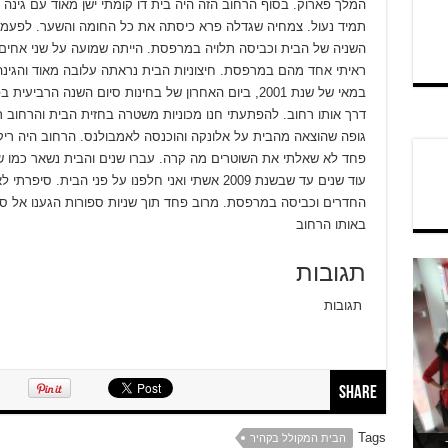
המלך פארוק. בסוף הרחוב הזה היה בית דו קומתי ישן מאוד עם גינה
תמיד נעול. צמחיה שגדלה פרא כיסתה את כל החומה והשער. לפעמים 
השניה של הבית וכביסה תלויה במרפסת. הייתה שמועה על שני אחים 
ראיתי אחד מהם במרפסת. חיצוניות הבית נראתה עלובה מאוד והגינ
במאי של שנת 2001, ביום האחרון של בחינות סיום השנה ה
דרך אותו רחוב. להפתעתי חנו מכוניות משטרה בחזית הבית והרחוב ר
גופה שהוצאה מהבית על אלונקה והוכנסה לאמבולנס. הרחוב היה ריק
פחד לא שאלתי את השוטרים מה קרה. עברו שנים והבית נשאר כמו שהיה
עוד שנים עד שבשנת 2009 אשתי ואני חלפנו על פני ה
החדרים וכביסה במרפסת. מרוב פחד תוך שניות ספורות הגענו אל סוף
באותו הרחוב
תגובות
תגובות
Share
Tags
הבית המקולל בקהיר