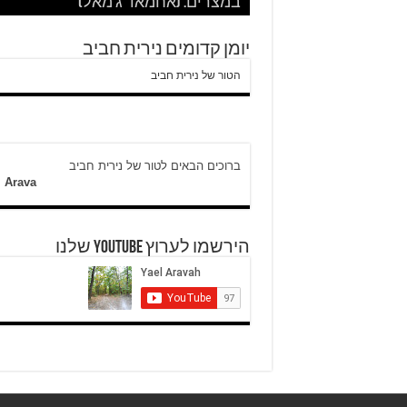
וכשיש ירי
ח'אדר בבית לחם.
לגבי הסכמי קמפ דויד
היום לא היו כאן עימותים.
במצרים. (אחמאד ג'מאל)
מהחיים בין המחסומים במזרח ירושלי
יומן קדומים נירית חביב
הטור של נירית חביב
ברוכים הבאים לטור של נירית חביב
l Arava
הירשמו לערוץ YOUTUBE שלנו