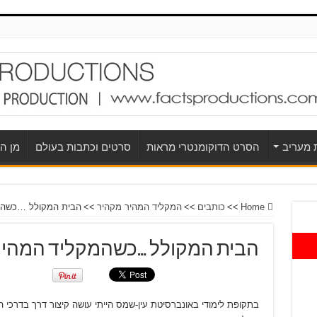
ת מעריב
הסרט הדוקומנטרי מראות
סרטים וכתבות בעולם
מן הע
Home
>>
כותבים
>>
המקליד המהיר מקהיר
>>
הבית המקולל …כשהמק
הבית המקולל …כשהמקליד המהיר
בתקופת לימודי באונברסיטת עין-שמס הייתי עושה קיצור דרך בדרכי ה