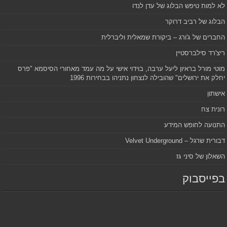
לא למות טיפש הבלוג של עדן לנדו
הבלוג של רביב דרוקר
החברים של ג'ורג – ביקורת שמאלית וליברלית
ריצ'רד סילברסטיין
מוטי מורל בראיון ליעל ערבה, בוידוי אישי על מה עמד מאחורי הסיסמא "פרס
יחלק את ירושלים" שהובילה לנצחון נתניהו בבחירות 1996
אישתון
רונית צח
התנועה לחופש המידע
דבורית שרגל – Velvet Underground
השאלון של סיני גז
בפייסבוק