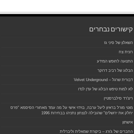
קישורים נבחרים
השאלון של סיני גז
רונית צח
התנועה לחופש המידע
הבלוג של רביב דרוקר
דבורית שרגל – Velvet Underground
לא למות טיפש הבלוג של עדן לנדו
ריצ'רד סילברסטיין
מוטי מורל בראיון ליעל ערבה, בוידוי אישי על מה עמד מאחורי הסיסמא "פרס
יחלק את ירושלים" שהובילה לנצחון נתניהו בבחירות 1996
אישתון
החברים של ג'ורג – ביקורת שמאלית וליברלית