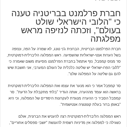
חברת פרלמנט בבריטניה טענה
כי "הלובי הישראלי שולט
בעולם", וזכתה לנזיפה מראש
מפלגתה
חברת הפרלמנט הבריטית, הברונית ג'ני טונג, לא שמרה על הפה, וננזפה
בשל הערות אנטי-ישראליות שהשמיעה. ראש המפלגה הליברלית-דמוקרטית,
סר מנזס קמפבל, נזף אתמול בחברת הפרלמנט מסיעתו משום שאמרה כי
"ללובי הפרו-ישראלי יש שליטה כלכלית על העולם המערבי, אני חושבת שיש
להם גם שליטה על המפלגה שלנו".
סר קמפבל אמר כי הוא מנער את עצמו ואת המפלגה הליברלית-דמוקרטית
בראשה הוא עומד מההערה, אותה הגדיר "בלתי מתקבלת על הדעת". סר
קמפבל הסביר כי ההערה מנוגדת לעקרונות היסודיים של המפלגה, וכי היא
"באופן ברור בעלת קונוטציה אנטישמית".
ראש המפלגה הליברלית-דמוקרטית רצה להעניש את הברונית, אולם
כשגילה כי למפלגה אין מדיניות רשמית להענשת "יושבי ספסלים אחוריים",