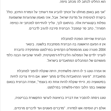
הוא החליט לכתוב לה מכתב נזיפה.
"אני מגן באופן מוחלט על זכותך להביע את דעותיך על המזרח התיכון, כולל
ביקורת לגיטימית על מדינת ישראל. אבל, איני מאמין שההערות שהשמעת
נופלות בקטגוריות אלה. בהתאם לכך, עלייך להתייחס למכתבי זה כנזיפה
חמורה", כתב סר קמפבל. הברונית סירבה להגיב לדברים.
הברונית שהייתה הופכת למחבלת
אין זו הפעם הראשונה בה הברונית מסתבכת בלשונה. בינואר
2004
פוטרה
טונג מהספסלים הקדמיים בפרלמנט ומתפקידה כדוברת
לענייני ילדים של המפלגה הליברלית-דמוקרטית, לאחר שהביעה הבנה כלפי
מעשיהם של המחבלים המתאבדים בישראל.
אז
אמרה
טונג כי לו היתה פלשתינית, היתה שוקלת להפוך למחבלת
מתאבדת. "פיגועי ההתאבדות נולדים מתוך ייאוש. אם הייתי צריכה לחיות
בסיטואציה כזו, הייתי שוקלת להיות אחת כזו בעצמי", אמרה הברונית בנאום
שנשאה בפני הלובי הפרו-פלשתיני בפרלמנט.
טונג ניסתה להסביר את דבריה בראיונות לערוצי התקשורת בבריטניה,
אולם רק הוסיפה אש למדורה. "מדברים פעוטים ועד לדברים מרכזיים,