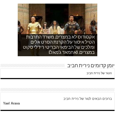
אקסודוס לא במצרים, משרד התרבות
הטיל איסור על הקרנת הסרט אלים
אחהצ שקט באום לייסון, בשעות בין
לאדם אני משתדלת לא לספר כלום
ערביים צור באהר נשקפת פסטורלית
איך הפכתי לטרוריסט. עדות שסיפר לי
ומלכים של הבימאי הבריטי רידלי סקוט
אחמד כותב על השאלה שעולה במצרים
עוד בוקר בדרך לגן…סובחייה כותבת ד"ש
וכשיש ירי
ח'אדר בבית לחם.
לגבי הסכמי קמפ דויד
היום לא היו כאן עימותים.
במצרים. (אחמאד ג'מאל)
מהחיים בין המחסומים במזרח ירושלים
יומן קדומים נירית חביב
הטור של נירית חביב
ברוכים הבאים לטור של נירית חביב
Yael Arava