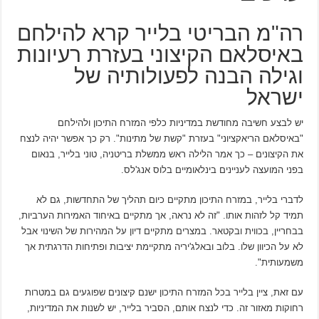
רה"מ הבריטי בלייר קרא להילחם
באיסלאם הקיצוני בעזרת רעיונות
וגילה הבנה לפעולותיה של
ישראל
יש לבצע חשיבה מחודשת במדיניות כלפי המזרח התיכון ולהילחם
"באיסלאם הריאקציוני" בעזרת "קשת של מתינות". רק כך אפשר יהיה לנצח
את הקיצונים – כך אמר הלילה ראש ממשלת בריטניה, טוני בלייר, בנאום
בפני המועצה לעניינים בינלאומיים בלוס אנג'לס.
לדברי בלייר, במזרח התיכון מתקיים כיום תהליך של התחדשות, גם לא
תמיד קל לזהות אותו. "זה לא נראה, אך מתקיים באיחוד האמירות הערביות,
בבחריין, בכווית ובקטאר. במצרים מתקיים דיון על המהירות של השינוי אבל
לא על הכיוון שלו. בלוב ובאלג'יריה מתקיימת יציבות ופתיחות הדרגתית אך
משמעותית".
עם זאת, ציין בלייר בכל המזרח התיכון ישנם קיצונים שפוגעים גם במטרות
רחוקות מאזור זה. כדי לנצח אותם, הסביר בלייר, יש לשנות את המדיניות,