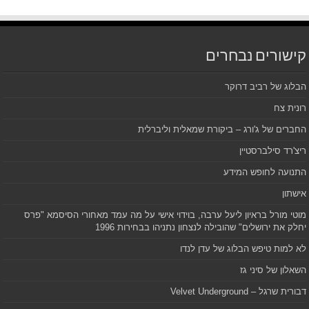
קישורים נבחרים
הבלוג של רביב דרוקר
רונית צח
החברים של ג'ורג – ביקורת שמאלית וליברלית
ריצ'רד סילברסטיין
התנועה לחופש המידע
אישתון
מוטי מורל בראיון ליעל ערבה, בוידוי אישי על מה עמד מאחורי הסיסמא "פרס
יחלק את ירושלים" שהובילה לנצחון נתניהו בבחירות 1996
לא למות טיפש הבלוג של עדן לנדו
השאלון של סיני גז
דבורית שרגל – Velvet Underground