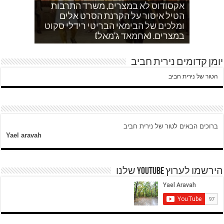
אקסודוס לא במצרים, משרד התרבות
הטיל איסור על הקרנת הסרט אלים
אחהצ שקט באום לייסון, בשעות בין
לאדם אני משתדלת לא לספר כלום
ערביים צור באהר נשקפת פסטורלית
איך הפכתי לטרוריסט. עדות שסיפר לי
ומלכים של הבימאי הבריטי רידלי סקוט
אחמד כותב על השאלה שעולה במצרים
עוד בוקר בדרך לגן…סובחייה כותבת ד"ש
וכשיש ירי
ח'אדר בבית לחם.
לגבי הסכמי קמפ דויד
היום לא היו כאן עימותים.
במצרים. (אחמאד ג'מאל)
מהחיים בין המחסומים במזרח ירושלים
יומן קדומים נירית חביב
הטור של נירית חביב
ברוכים הבאים לטור של נירית חביב
Yael aravah
הירשמו לערוץ YOUTUBE שלנו