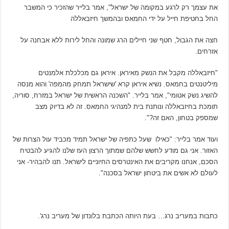
את עצמך רק לרגע במקומה של ישראל", אמר בלייר שהזכיר כי המשבר
החל בחטיפת חייל על ידי החמאס ובהמשך חיזבאללה
חצה את הגבול, חטף שני חיילים הרג שמונה והחל לירות ללא אבחנה על
אזרחים.
"חיזבאללה מקבל את הנשק מאיראן. איראן גם מכלכלת אלמנטים
מיליטנטים בחמאס. נשיא איראן קרא 'שישראל תמחק מהמפה' והוא מנסה
להשיג נשק אטומי", אמר בלייר. "השכנה הראשית של ישראל במזרח, סוריה,
תומכת בחיזבאללה ונותנת בית למנהיגי החמאס. זה לא בדיוק מצב
שמספק בטחון, האם זה?".
ועוד אמר בלייר: "כאילו שעל כתפיה של ישראל תמיד מכביד עול הצרות של
האזור. אני גם מודע לחשש שלהם שמתוך הרצון העז שלנו להגיע להבטיח
הסכם, אנחנו מקריבים את האינטרסים החיוניים לישראל. תנו להבהיר- אני
לעולם לא אשים את ביטחון ישראל בסכנה".
‫כתבות במעריב נרג… בעת היותה הכתבת בלונדון של מעריב נרג'.‬‬