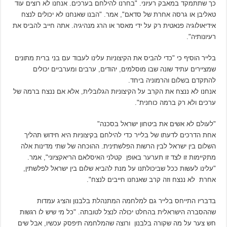
כך שתתמקד במאבק רעיוני. "בחרנו להילחם בערכים. אנחנו לא רוצים עוד
טאליבן או גרסה אחרת של סדאם", אמר. "הבנו שאנחנו לא יכולים לנצח
אידיאולוגיה פנאטית רק על ידי מאסר או הרג מנהיגיה. אתה חייב להביס את
רעיונותיה".
בלייר הוסיף כי "כדי להביס את הקיצוניות עלינו לעבוד עם בני ברית מתונים
שמציירים עתיד שונה שבו מוסלמים, יהודים, ערבים ומערביים יכולים
להתקדם בשלום והרמוניה ביחד.
אנחנו לא ננצח את הקרב על הקיצוניות הגלובלית, אלא אם ננצח ברמה של
ערכים ולא רק ברמה כוחנית".
"לעולם לא אשים את ביטחון ישראל בסכנה"
אחת הדרכים לדעתו של בלייר כדי להילחם בקיצוניות היא חידוש תהליך
השלום בין ישראל לבין הרשות הפלשתינית. ההוכחה של שתי מדינות אלה
מתקיימות זו לצד זו תערער באופן קטלני האיסלאם הריאקציוני", אמר.
"עלינו לעשות ככל שביכולתנו על מנת להביא שלום בין ישראל לפלשתין,
אחרת לא ננצח וזה קרב שאנחנו חייבים לנצח".
בדבריו התייחס בלייר גם למלחמה המתנהלת בלבנון והציג עמדות
שההסברה הישראלית בהחלט יכולה לנצל לטובתה. "כל מי שיש לו רגשות
חש צער על מה שקורה בלבנון ורוצה שהמלחמה תיפסק עכשיו, אבל שים