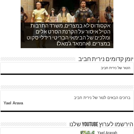
אקסודוס לא במצרים, משרד התרבות
הטיל איסור על הקרנת הסרט אלים
אחהצ שקט באום לייסון, בשעות בין
לאדם אני משתדלת לא לספר כלום
ערביים צור באהר נשקפת פסטורלית
איך הפכתי לטרוריסט. עדות שסיפר לי
ומלכים של הבימאי הבריטי רידלי סקוט
אחמד כותב על השאלה שעולה במצרים
עוד בוקר בדרך לגן…סובחייה כותבת ד"ש
וכשיש ירי
ח'אדר בבית לחם.
לגבי הסכמי קמפ דויד
היום לא היו כאן עימותים.
במצרים. (אחמאד ג'מאל)
מהחיים בין המחסומים במזרח ירושלים
יומן קדומים נירית חביב
הטור של נירית חביב
ברוכים הבאים לטור של נירית חביב
Yael Arava
הירשמו לערוץ YOUTUBE שלנו