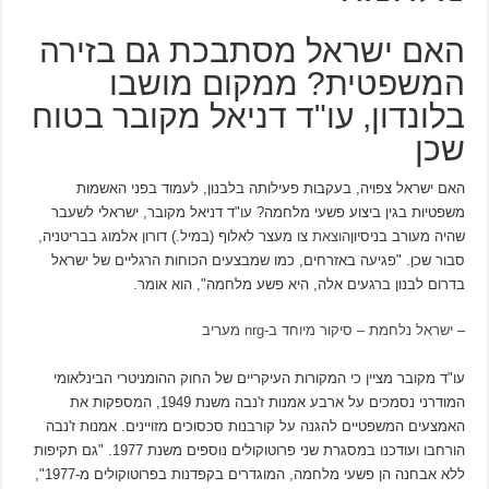
האם ישראל מסתבכת גם בזירה
המשפטית? ממקום מושבו
בלונדון, עו"ד דניאל מקובר בטוח
שכן
האם ישראל צפויה, בעקבות פעילותה בלבנון, לעמוד בפני האשמות
משפטיות בגין ביצוע פשעי מלחמה? עו"ד דניאל מקובר, ישראלי לשעבר
שהיה מעורב בניסיון
הוצאת
צו מעצר לאלוף (במיל.) דורון אלמוג בבריטניה,
סבור שכן. "פגיעה באזרחים, כמו שמבצעים הכוחות הרגליים של ישראל
בדרום לבנון ברגעים אלה, היא פשע מלחמה", הוא אומר.
–
ישראל נלחמת – סיקור מיוחד ב-nrg מעריב
עו"ד מקובר מציין כי המקורות העיקריים של החוק ההומניטרי הבינלאומי
המודרני נסמכים על ארבע אמנות ז'נבה משנת 1949, המספקות את
האמצעים המשפטיים להגנה על קורבנות סכסוכים מזויינים. אמנות ז'נבה
הורחבו ועודכנו במסגרת שני פרוטוקולים נוספים משנת 1977. "גם תקיפות
ללא אבחנה הן פשעי מלחמה, המוגדרים בקפדנות בפרוטוקולים מ-1977",