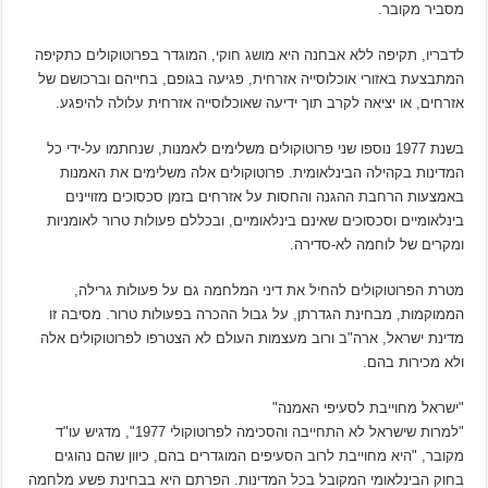
מסביר מקובר.
לדבריו, תקיפה ללא אבחנה היא מושג חוקי, המוגדר בפרוטוקולים כתקיפה
המתבצעת באזורי אוכלוסייה אזרחית, פגיעה בגופם, בחייהם וברכושם של
אזרחים, או יציאה לקרב תוך ידיעה שאוכלוסייה אזרחית עלולה להיפגע.
בשנת 1977 נוספו שני פרוטוקולים משלימים לאמנות, שנחתמו על-ידי כל
המדינות בקהילה הבינלאומית. פרוטוקולים אלה משלימים את האמנות
באמצעות הרחבת ההגנה והחסות על אזרחים בזמן סכסוכים מזויינים
בינלאומיים וסכסוכים שאינם בינלאומיים, ובכללם פעולות טרור לאומניות
ומקרים של לוחמה לא-סדירה.
מטרת הפרוטוקולים להחיל את דיני המלחמה גם על פעולות גרילה,
הממוקמות, מבחינת הגדרתן, על גבול ההכרה בפעולות טרור. מסיבה זו
מדינת ישראל, ארה"ב ורוב מעצמות העולם לא הצטרפו לפרוטוקולים אלה
ולא מכירות בהם.
"ישראל מחוייבת לסעיפי האמנה"
"למרות שישראל לא התחייבה והסכימה לפרוטוקולי 1977", מדגיש עו"ד
מקובר, "היא מחוייבת לרוב הסעיפים המוגדרים בהם, כיוון שהם נהוגים
בחוק הבינלאומי המקובל בכל המדינות. הפרתם היא בבחינת פשע מלחמה