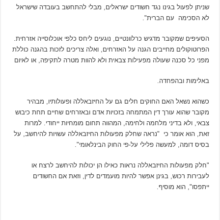
שניתן לפעול בגינו נגד חשודים ישראלים, מבלי להתחשב בעובדה שישראל
לא הסכימה עם הברית".
הסעיפים שמקובר מדגיש כרלוונטיים, נוגעים ליחס כלפי אוכלוסייה אזרחית.
הפרוטוקולים מחייבים הגנה על האזרחים, ואלה צריכים לזכות בהגנה כוללת
מפני כל סכנה שעולה מפעילות צבאית ולא להוות מטרה לתקיפה, או לאיום
באלימות ובהפחדה.
כשהוא נשאל האם החוקים חלים גם על החיזבאללה ופעולותיו, מבהיר
מקובר שהוא עורך דין המתמחה בזכויות אדם ובאזרחים שחיים תחת כיבוש
צבאי, ולא בדיני מלחמה ולחימה, המהווה תחום מומחיות ייחודי. למרות
זאת, הוא אומר כי "נראה שחלק מפעולות החיזבאללה עשויות להיחשב, על
בסיס דומה, למעשה פלילי על-פי החוק הבינלאומי".
"חלק מפעולות החיזבאללה נראות כאילו הן יכולות להיחשב לרצח או
לעבירות רכוש, בגינן אפשר להיות מועמדים לדין, וזאת אם החשודים
ייתפסו", הוא מוסיף.