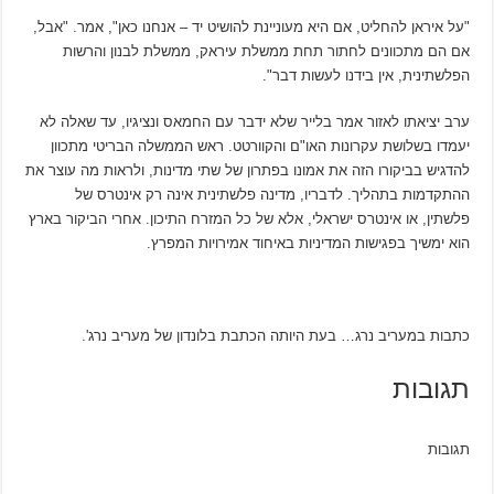
"על איראן להחליט, אם היא מעוניינת להושיט יד – אנחנו כאן", אמר. "אבל,
אם הם מתכוונים לחתור תחת ממשלת עיראק, ממשלת לבנון והרשות
הפלשתינית, אין בידנו לעשות דבר".
ערב יציאתו לאזור אמר בלייר שלא ידבר עם החמאס ונציגיו, עד שאלה לא
יעמדו בשלושת עקרונות האו"ם והקוורטט. ראש הממשלה הבריטי מתכוון
להדגיש בביקורו הזה את אמונו בפתרון של שתי מדינות, ולראות מה עוצר את
ההתקדמות בתהליך. לדבריו, מדינה פלשתינית אינה רק אינטרס של
פלשתין, או אינטרס ישראלי, אלא של כל המזרח התיכון. אחרי הביקור בארץ
הוא ימשיך בפגישות המדיניות באיחוד אמירויות המפרץ.
‫כתבות במעריב נרג… בעת היותה הכתבת בלונדון של מעריב נרג'.‬‬
תגובות
תגובות