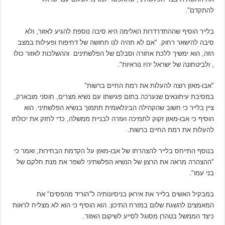
להתקדם".
בלייר הוסיף שההתדרדרות האלימה היא סיבה נוספת להגיע לאזור, ולא
סיבה להישאר רחוק. "אם לא תהיה לנו תחושה של דחיפות ופעילות במצב
הזה, הוא ימשיך ללכת אחורה וסבלם של הפלשתינים וההשלכות לאזור כולו
, ולביטחונה של ישראל יהיו נוראיות".
"אבו-מאזן רוצה להעלות את רמת החיים ברשות"
במסיבת עיתונאים שנערכה בתום פגישתו עם נשיא מצרים, חוסני מובארק,
ציין בלייר כי חשוב שהקהילה הבינלאומית תתמוך בנשיא הפלשתיני. הוא
הוסיף כי אבו-מאזן זקוק לתמיכה ועזרה לבניית ממשלה, כדי לחזק את יכולתו
להעלות את רמת החיים ברשות.
בנוסף התייחס בלייר להצהרתו של אבו-מאזן על הקדמת הבחירות, ואמר כי
"ההצהרה מראה את הרצון של הנשיא הפלשתיני לשפר את מנת חלקם של
בני עמו".
במבקיל האשים בלייר את איראן בניסיונותיה ל"הוריד מהפסים" את
המאמצים להשגת שלום במזרח התיכון. הוא הוסיף כי הוא לא מצליח לראות
כיצד הממשל בטהרן מסוגל לסייע לשיקום האזור.