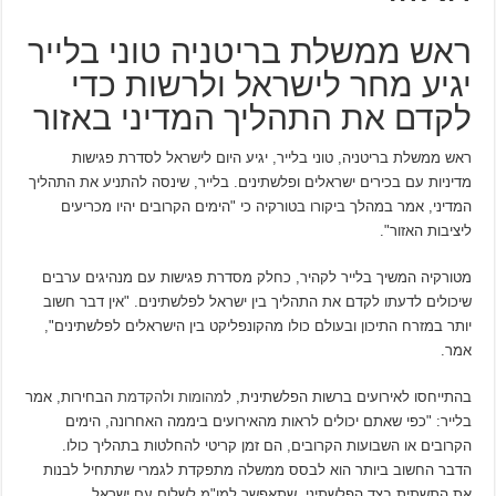
ראש ממשלת בריטניה טוני בלייר
יגיע מחר לישראל ולרשות כדי
לקדם את התהליך המדיני באזור
ראש ממשלת בריטניה, טוני בלייר, יגיע היום לישראל לסדרת פגישות
מדיניות עם בכירים ישראלים ופלשתינים. בלייר, שינסה להתניע את התהליך
המדיני, אמר במהלך ביקורו בטורקיה כי "הימים הקרובים יהיו מכריעים
ליציבות האזור".
מטורקיה המשיך בלייר לקהיר, כחלק מסדרת פגישות עם מנהיגים ערבים
שיכולים לדעתו לקדם את התהליך בין ישראל לפלשתינים. "אין דבר חשוב
יותר במזרח התיכון ובעולם כולו מהקונפליקט בין הישראלים לפלשתינים",
אמר.
בהתייחסו לאירועים ברשות הפלשתינית, ל
מהומות
ול
הקדמת
הבחירות, אמר
בלייר: "כפי שאתם יכולים לראות מהאירועים ביממה האחרונה, הימים
הקרובים או השבועות הקרובים, הם זמן קריטי להחלטות בתהליך כולו.
הדבר החשוב ביותר הוא לבסס ממשלה מתפקדת לגמרי שתתחיל לבנות
את התשתית בצד הפלשתיני, שתאפשר למו"מ לשלום עם ישראל