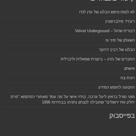
לא למות טיפש הבלוג של עדן לנדו
ריצ'רד סילברסטיין
דבורית שרגל – Velvet Underground
השאלון של סיני גז
הבלוג של רביב דרוקר
החברים של ג'ורג – ביקורת שמאלית וליברלית
אישתון
רונית צח
התנועה לחופש המידע
מוטי מורל בראיון ליעל ערבה, בוידוי אישי על מה עמד מאחורי הסיסמא "פרס
יחלק את ירושלים" שהובילה לנצחון נתניהו בבחירות 1996
בפייסבוק