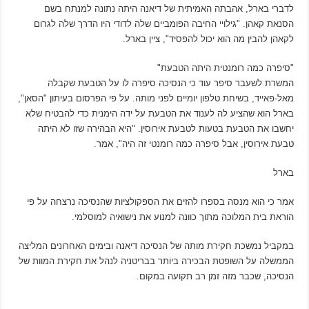
לדברי בארל, אהבתה האמיתית של דיאנה היתה נתונה למנתח בשם
הסנאת קאהן. "גילויי החיבה הפומביים שלה לדודי היו הדרך שלה לגרום
לקאהן להבין מה הוא יכול להפסיד", ציין בארל.
"סיפרה כמה רומנטית היתה הטבעת"
המשרת לשעבר סיפר עוד כי הנסיכה סיפרה לו על הטבעת שקבלה
מאל-פאייד, בשיחת טלפון יומיים לפני מותה. על פי הפרסום בעיתון "הסאן",
בארל הוא שהציע לה לענוד את הטבעת על ידה הימנית כדי להבטיח שלא
יחשבו את הטבעת בטעות לטבעת אירוסין. "היא הבהירה שזו לא היתה
טבעת אירוסין, אבל סיפרה כמה רומנטי זה היה", אמר.
בארל
אמר כי הוא מנסה בספרו להזים את הספקולציות שהנסיכה נרצחה על פי
הוראת בית המלוכה מתוך כוונה למנוע את נישואיה למוסלמי.
במקביל נמשכת חקירת מותה של הנסיכה דיאנה ובימים האחרונים המליצה
הממשלה על השופטת הבכירה ביותר בבריטניה לנהל את חקירת המוות של
הנסיכה, שכבר מזה זמן רב תקועה במקום.