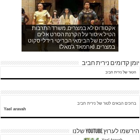
אקסודוס לא במצרים, משרד התרבות
הטיל איסור על הקרנת הסרט אלים
אחהצ שקט באום לייסון, בשעות בין
לאדם אני משתדלת לא לספר כלום
ערביים צור באהר נשקפת פסטורלית
איך הפכתי לטרוריסט. עדות שסיפר לי
ומלכים של הבימאי הבריטי רידלי סקוט
אחמד כותב על השאלה שעולה במצרים
עוד בוקר בדרך לגן…סובחייה כותבת ד"ש
וכשיש ירי
ח'אדר בבית לחם.
לגבי הסכמי קמפ דויד
היום לא היו כאן עימותים.
במצרים. (אחמאד ג'מאל)
מהחיים בין המחסומים במזרח ירושלים
יומן קדומים נירית חביב
הטור של נירית חביב
ברוכים הבאים לטור של נירית חביב
Yael aravah
הירשמו לערוץ YOUTUBE שלנו