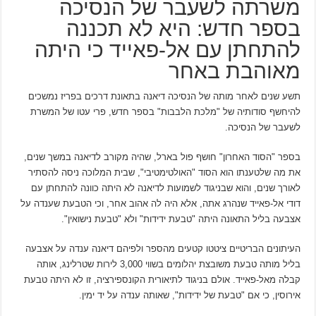
משרתה לשעבר של הנסיכה
בספר חדש: היא לא תכננה
להתחתן עם אל-פאייד כי היתה
מאוהבת באחר
תשע שנים לאחר מותה של הנסיכה דיאנה בתאונת דרכים בפריז נמשכים
להיחשף סודותיה של "מלכת הלבבות" בספר חדש, פרי עטו של המשרת
לשעבר של הנסיכה.
בספר "הסוד האחרון" חושף פול בארל, שהיה מקורב לדיאנה במשך שנים,
את מה שלטענתו הוא הסוד "האולטימטיבי", שבית המלוכה ניסה להסתיר
לאורך שנים, והוא שבניגוד לשמועות לדיאנה לא היתה כוונה להתחתן עם
דודי אל-פאייד שנהרג אתה, אלא היה לה אהוב אחר, וכי הטבעת שענדה על
אצבעה בליל התאונה היתה "טבעת ידידות" ולא "טבעת נישואין".
העיתונים הבריטיים ציטטו קטעים מהספר ולפיהם דיאנה ענדה על אצבעה
בליל מותה טבעת משובצת יהלומים בשווי 3,000 לירות שטרלינג, אותה
קבלה מאל-פאייד. אולם בניגוד לתיאורית הקונספירציה, זו לא היתה טבעת
אירוסין, כי אם "טבעת של ידידות", שאותה ענדה על יד ימין.