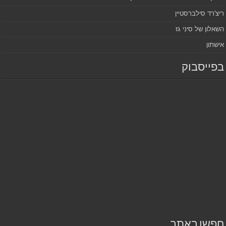
ריצ'רד סילברסטיין
השאלון של סיני גז
אישתון
בפייסבוק
חפשו באתר…