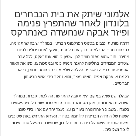
אלמוני שיתק את בית הנבחרים
בלונדון לאחר שהתפרץ פנימה
ופיזר אבקה שנחשדה כאנתרקס
דרמה מורטת עצבים בכינוס הפרלמנט הבריטי: במהלך ישיבה שהתקיימה,
בנוכחות חברי הפרלמנט, פרץ אדם למבנה, וזעק: "אתם יכולים להיות
מתים", תוך שהוא מפזר חומר לבן, שטען כי הוא אנתראקס, לכל עבר.
שוטרים המצויידים בחליפות להגנה מנשק כימי ובמסכות גז, פינו את האזור
ואטמו אותו. בדיקה ראשונית העלתה שלא מדובר בחומר מסוכן, כי אם
בקמח או אבקת אפיה. האיש נעצר, והוא נחקר בידי אנשי הביטחון
הבריטיים.
הבהלה שנרשמה במקום היא תגובה להתרעות ההולכות וגוברות במהלך
השבועות האחרונים, מהן מסתמנת כוונת גורמי טרור שונים לבצע פיגועים
בלונדון. בשבוע האחרון
נורה
צעיר בן 23 ונעצר יחד עם אחיו בידי סוכני
השטח של היחידה הבריטית ללוחמה בטרור. האירוע התרחש בעת שסוכנים
ומאות שוטרים פשטו על דירה במזרח לונדון, שנחשדה כמפעל טרור עירוני
לייצור נשק כימי.