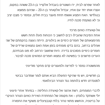
לאחר שפרצו לבית, ירו השוטרים בעבדול אלקוייר בן ה-23 ששהה במקום,
ועצרו אותו יחד עם אחיו, עבדול אלקאחר בן ה-20 – שניהם ממוצא
בנגלדשי. האח הפצוע אושפז תחת מעצר בבית חולים, ונמסר כי מצבו יציב
וכי לא נשקפת סכנה לחייו.
אל-קאעידה כאיום מרכזי
אחת הסיבות שהובילו רבים לחשוב כי הכוחות פעלו תחת חשש
מהימצאותם של חומרים כימיים או ביולוגיים, הייתה נעוצה בהקמתם של שני
אוהלים ברחוב, בהם בדקו מומחים בזמן אמת האם נמצאים שרידים של
חומרים כימיים מסוכנים בדירה. היות שתושבי הרחוב לא פונו מבתיהם,
העריכו פרשנים כי בפשיטה לא נמצאו חומרים המהווים סכנה לציבור.
מהמשטרה נמסר כי לפריצה ולמעצרים קדם מחקר מודיעיני
בן חודשיים, ויש מי שהיקף הפעולה הביא אותם לומר שמדובר בביטוי
לסטנדרט חדש בלוחמה נגד הטרור הבינלאומי.
לדברי המומחים, רשת ארגוני אל-קאעידה החליפה – במיוחד אחרי פיגועי
יולי אשתקד בלונדון – את מקומה של המחתרת האירית כאיום הטרור העיקרי
על בריטניה, והחשש מתאי טרור בלתי-קונבציונליים משקף את התמורה