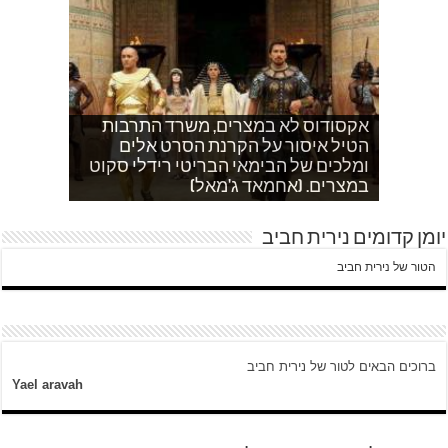
אקסודוס לא במצרים, משרד התרבות
הטיל איסור על הקרנת הסרט אלים
אחהצ שקט באום לייסון, בשעות בין
לאדם אני משתדלת לא לספר כלום
ערביים צור באהר נשקפת פסטורלית
איך הפכתי לטרוריסט. עדות שסיפר לי
ומלכים של הבימאי הבריטי רידלי סקוט
אחמד כותב על השאלה שעולה במצרים
עוד בוקר בדרך לגן…סובחייה כותבת ד"ש
וכשיש ירי
ח'אדר בבית לחם.
לגבי הסכמי קמפ דויד
היום לא היו כאן עימותים.
במצרים. (אחמאד ג'מאל)
מהחיים בין המחסומים במזרח ירושלים
יומן קדומים נירית חביב
הטור של נירית חביב
ברוכים הבאים לטור של נירית חביב
Yael aravah