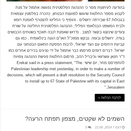
בהודעה לעיתונות מסר כי ההנהגה הפלסטינית נפגשה אתמול על מנת
לקבוע מספר החלטות שיוגשו למועצת הבטחון. כהכרה בפלסטין עצמאית
בגבולות 67 שבירתה ירושלים . והוסיף כי החליטו להצטרף לאמנת רומא
ולבית המשפט הבנלאומי הפלילי, ההנהגה הפלסטינית החליטה על שורת
צעדים שינקטו בקשר למצב . נדרוש שאמנת ז'נבה תאכף בשטחים הכבושים
בגדה, ירושלים ובעזה. נבקש ממזכ"ל האו"ם הגנה בינלאומית , כמו גם
קביעת היחסים עם הצד ישראלי, לרבות הפסקת התאום הבטחוני עם
ישראל. דברים דומים פורסמו כבר אתמול על ידי נציגים בכירים אחרים כמו
ד"ר חנאן עשרוואי וג'יבריל רג'וב, פרסום החלטות פגישת ההנהגה צפויות
להתפרסם מחר, יום שישי. Erekat said in a press statement, "The
Palestinian leadership met yesterday, in order to make a number of
decisions, which will present a draft resolution to the Security Council
to install up to 67 State of Palestine with its capital in East
Jerusalem."
לכתבה המלאה »
השמים לא שקטים, מצפון תפתח הרעה?
דצמ 7 2014, 21:00
0