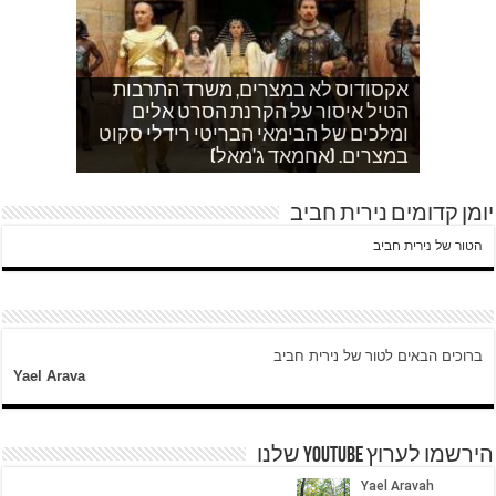
אקסודוס לא במצרים, משרד התרבות
הטיל איסור על הקרנת הסרט אלים
אחהצ שקט באום לייסון, בשעות בין
לאדם אני משתדלת לא לספר כלום
ערביים צור באהר נשקפת פסטורלית
איך הפכתי לטרוריסט. עדות שסיפר לי
ומלכים של הבימאי הבריטי רידלי סקוט
אחמד כותב על השאלה שעולה במצרים
עוד בוקר בדרך לגן…סובחייה כותבת ד"ש
וכשיש ירי
ח'אדר בבית לחם.
לגבי הסכמי קמפ דויד
היום לא היו כאן עימותים.
במצרים. (אחמאד ג'מאל)
מהחיים בין המחסומים במזרח ירושלים
יומן קדומים נירית חביב
הטור של נירית חביב
ברוכים הבאים לטור של נירית חביב
Yael Arava
הירשמו לערוץ YOUTUBE שלנו