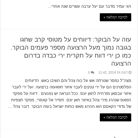
חגי עמיר מדבר עם יעל ערבה עשרים שנה אחרי...
לכתבה המלאה »
עזה על הבוקר: דיווחים על מטוסי קרב שחגו
בגובה נמוך מעל הרצועה מספר פעמים הבוקר.
כמו כן ירי דווח על תקרית ירי כבדה בדרום
הרצועה
דצמ 24 2014, 11:42
0
מצה"ל נמסר שנורתה אש על כוח צהל והם השיבו באש. הדיווחים
הפלסטינים הם על ירי טנקים לעבר איזור חוזאעזה ברצועה. ועל ירי לעבר
איזור עבסאן מזרחית לחאן יונס. ככל הנראה יש נפגעים . דיווח על מפקד
חמאס שנהרג מירי צהל באיזור חאן יונס. תסייר אל קאסרי, מפקד תצפיות
של גדודי הקאסם הוא ההרוג מאש כוחות ישראל בעזה הבוקר. דובר צהל …
לכתבה המלאה »